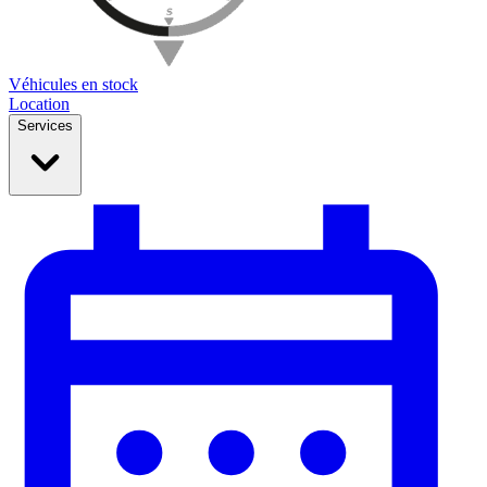
Véhicules en stock
Location
Services