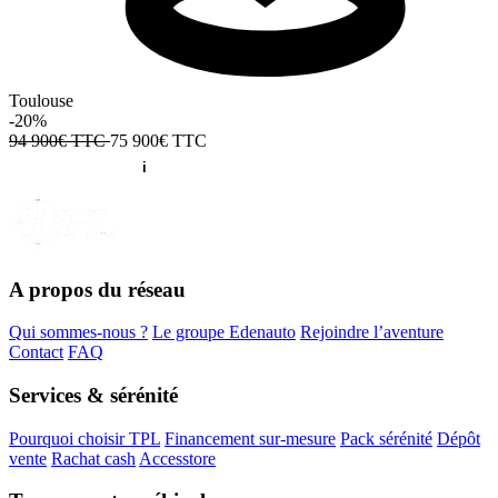
Toulouse
-20%
94 900€ TTC
75 900€
TTC
A propos du réseau
Qui sommes-nous ?
Le groupe Edenauto
Rejoindre l’aventure
Contact
FAQ
Services & sérénité
Pourquoi choisir TPL
Financement sur-mesure
Pack sérénité
Dépôt
vente
Rachat cash
Accesstore