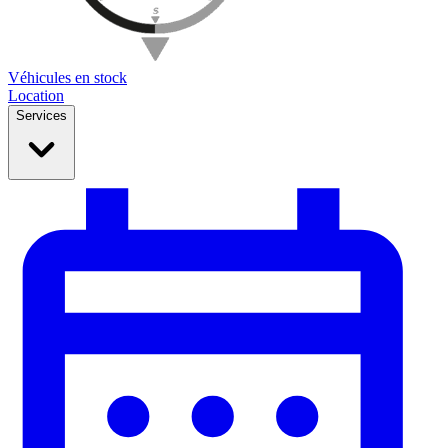
Véhicules en stock
Location
Services