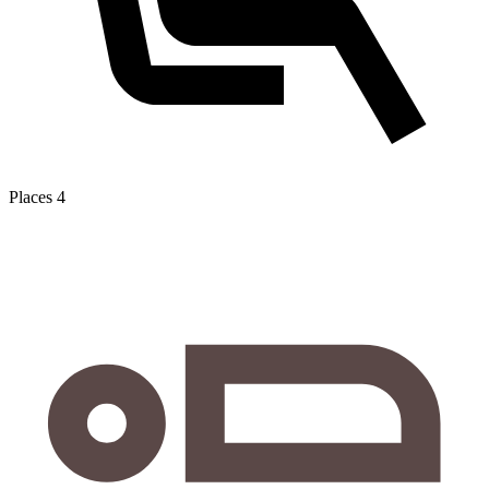
Places
4