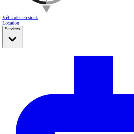
Véhicules en stock
Location
Services