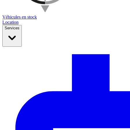
Véhicules en stock
Location
Services