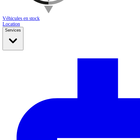
Véhicules en stock
Location
Services