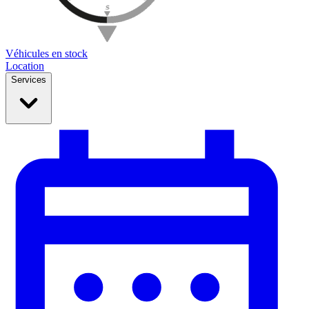
Véhicules en stock
Location
Services