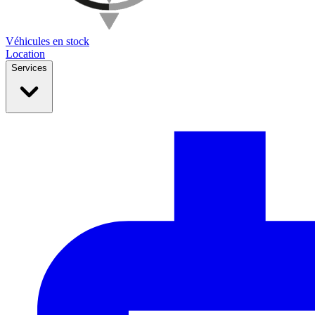
Véhicules en stock
Location
Services