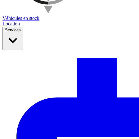
Véhicules en stock
Location
Services