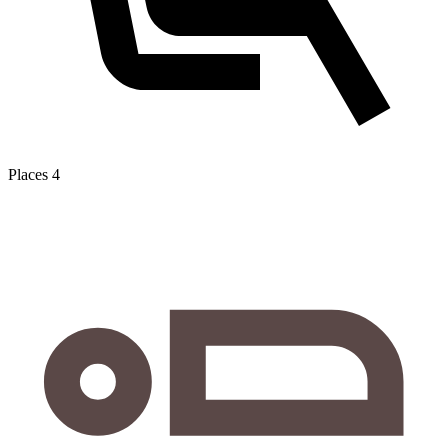
Places
4