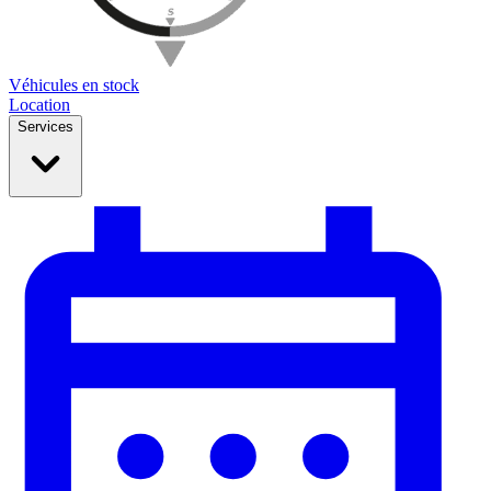
Véhicules en stock
Location
Services