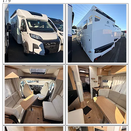
1
/
9