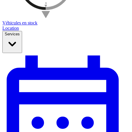
Véhicules en stock
Location
Services