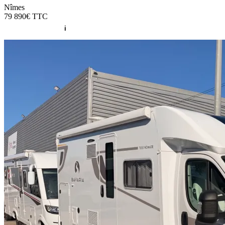
Nîmes
79 890€
TTC