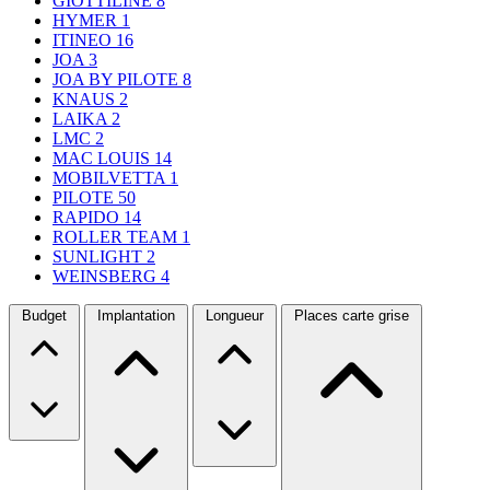
GIOTTILINE
8
HYMER
1
ITINEO
16
JOA
3
JOA BY PILOTE
8
KNAUS
2
LAIKA
2
LMC
2
MAC LOUIS
14
MOBILVETTA
1
PILOTE
50
RAPIDO
14
ROLLER TEAM
1
SUNLIGHT
2
WEINSBERG
4
Budget
Implantation
Longueur
Places carte grise