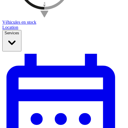
Véhicules en stock
Location
Services