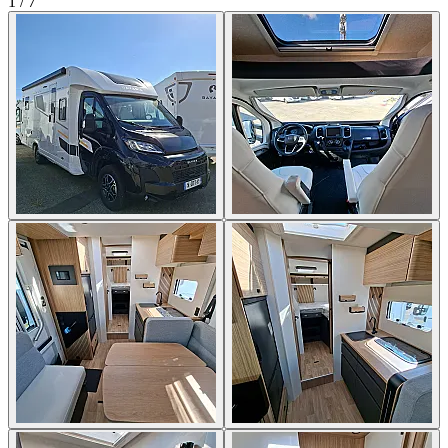
1
/
7