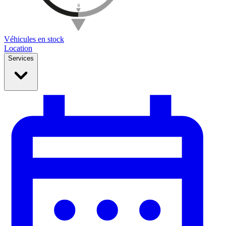
Véhicules en stock
Location
Services