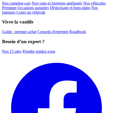
Nos camping-cars
Nos vans et fourgons aménagés
Nos véhicules
Premium
Occasions garanties
Déstockage et bons plans
Nos
marques
Louer un véhicule
Vivre la vanlife
Guide : premier achat
Conseils d'entretien
Roadbook
Besoin d’un expert ?
Nos 15 sites
Prendre rendez-vous