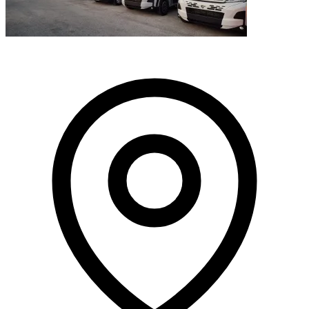
Leaflet
|
©
OpenStreetMap
+
−