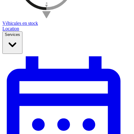
Véhicules en stock
Location
Services