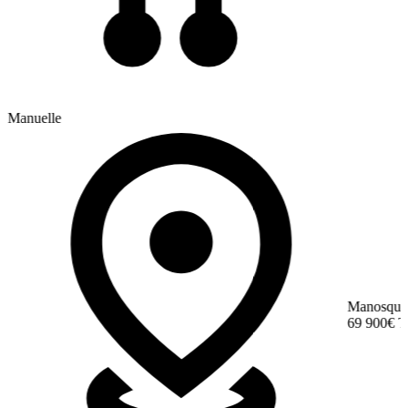
Manuelle
Manosque
69 900€
T