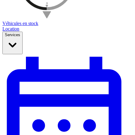
Véhicules en stock
Location
Services