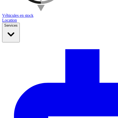
Véhicules en stock
Location
Services