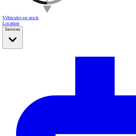
Véhicules en stock
Location
Services