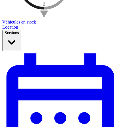
Véhicules en stock
Location
Services