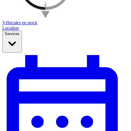
Véhicules en stock
Location
Services