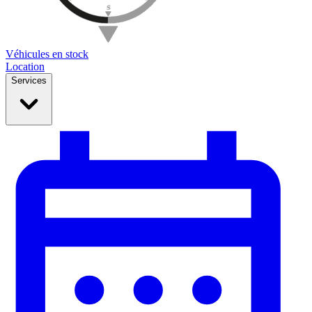
Véhicules en stock
Location
Services