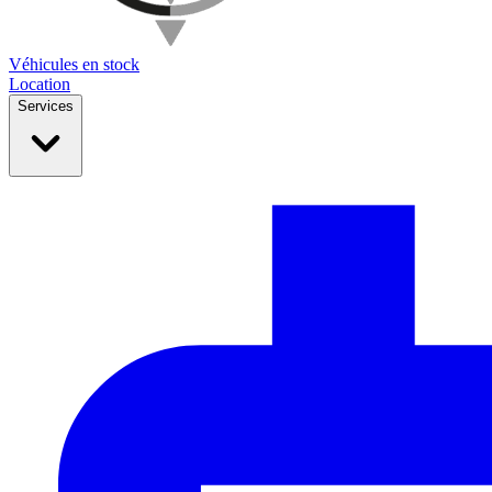
Véhicules en stock
Location
Services