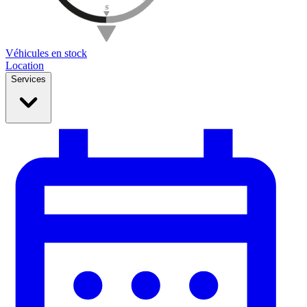
Véhicules en stock
Location
Services