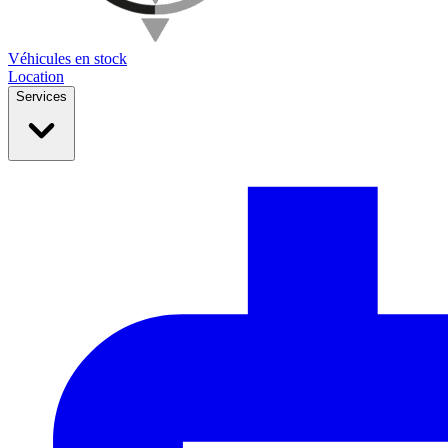
Véhicules en stock
Location
Services