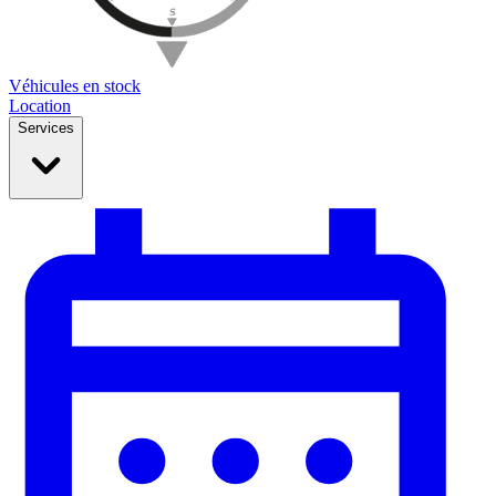
Véhicules en stock
Location
Services