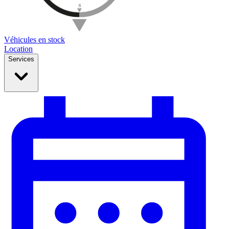
Véhicules en stock
Location
Services