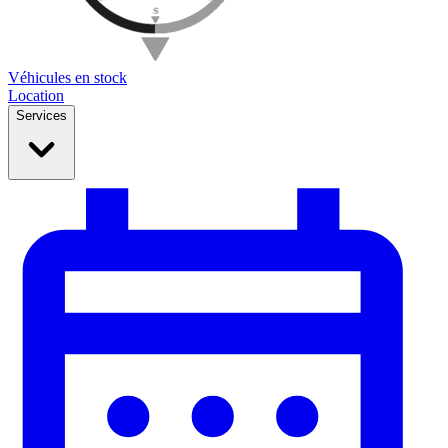
Véhicules en stock
Location
Services