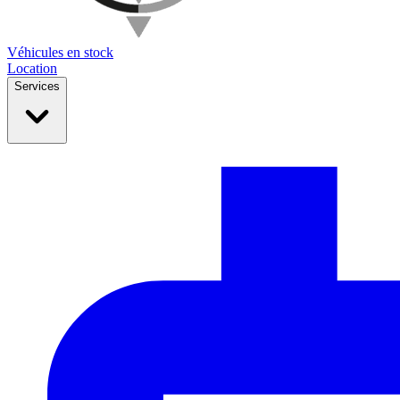
Véhicules en stock
Location
Services