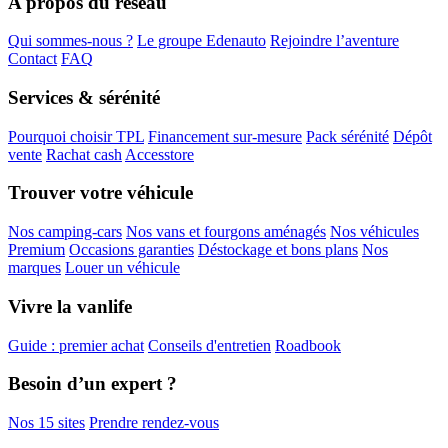
A propos du réseau
Qui sommes-nous ?
Le groupe Edenauto
Rejoindre l’aventure
Contact
FAQ
Services & sérénité
Pourquoi choisir TPL
Financement sur-mesure
Pack sérénité
Dépôt
vente
Rachat cash
Accesstore
Trouver votre véhicule
Nos camping-cars
Nos vans et fourgons aménagés
Nos véhicules
Premium
Occasions garanties
Déstockage et bons plans
Nos
marques
Louer un véhicule
Vivre la vanlife
Guide : premier achat
Conseils d'entretien
Roadbook
Besoin d’un expert ?
Nos 15 sites
Prendre rendez-vous