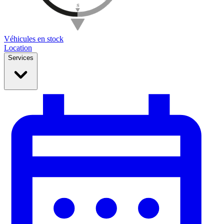
Véhicules en stock
Location
Services