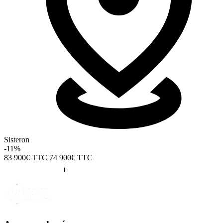
Sisteron
-11%
83 900€ TTC
74 900€
TTC