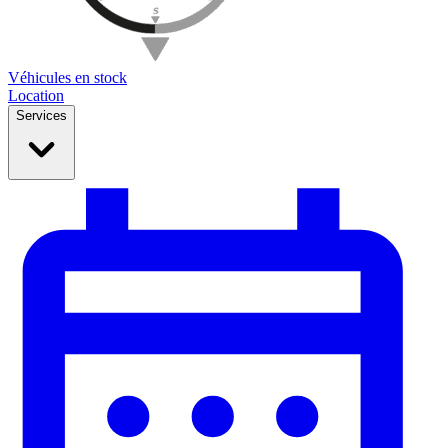
Véhicules en stock
Location
Services