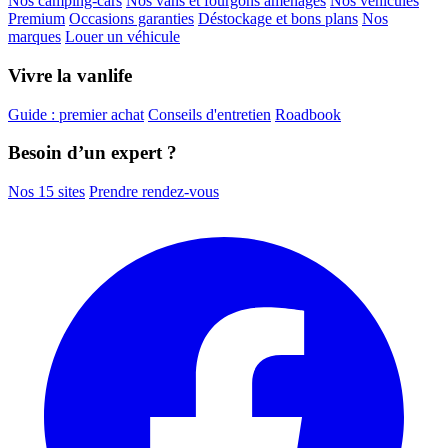
Nos camping-cars
Nos vans et fourgons aménagés
Nos véhicules
Premium
Occasions garanties
Déstockage et bons plans
Nos
marques
Louer un véhicule
Vivre la vanlife
Guide : premier achat
Conseils d'entretien
Roadbook
Besoin d’un expert ?
Nos 15 sites
Prendre rendez-vous