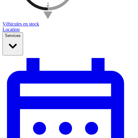
Véhicules en stock
Location
Services