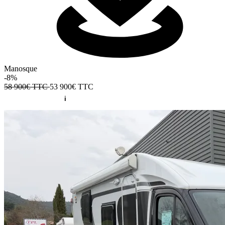
Manosque
-8%
58 900€ TTC
53 900€
TTC