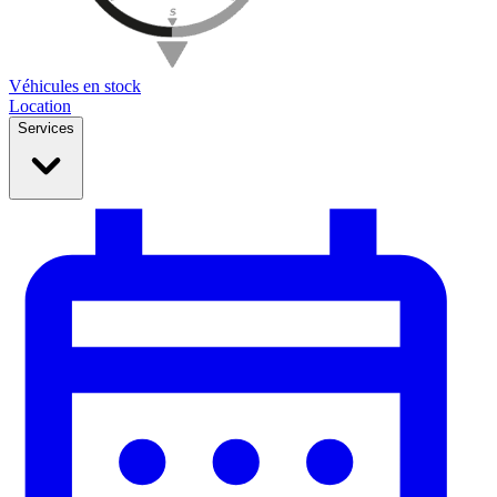
Véhicules en stock
Location
Services