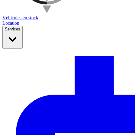
Véhicules en stock
Location
Services