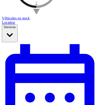
Véhicules en stock
Location
Services