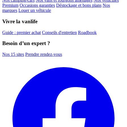
Nos camping-cars
Nos vans et fourgons aménagés
Nos véhicules
Premium
Occasions garanties
Déstockage et bons plans
Nos
marques
Louer un véhicule
Vivre la vanlife
Guide : premier achat
Conseils d'entretien
Roadbook
Besoin d’un expert ?
Nos 15 sites
Prendre rendez-vous