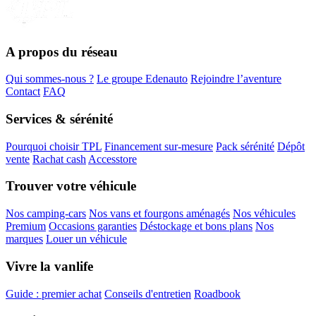
A propos du réseau
Qui sommes-nous ?
Le groupe Edenauto
Rejoindre l’aventure
Contact
FAQ
Services & sérénité
Pourquoi choisir TPL
Financement sur-mesure
Pack sérénité
Dépôt
vente
Rachat cash
Accesstore
Trouver votre véhicule
Nos camping-cars
Nos vans et fourgons aménagés
Nos véhicules
Premium
Occasions garanties
Déstockage et bons plans
Nos
marques
Louer un véhicule
Vivre la vanlife
Guide : premier achat
Conseils d'entretien
Roadbook