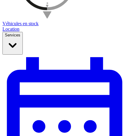
Véhicules en stock
Location
Services