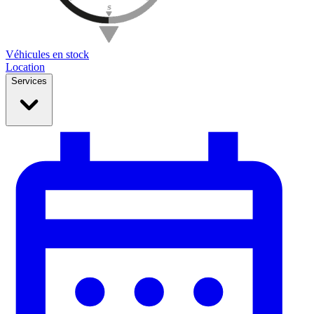
Véhicules en stock
Location
Services