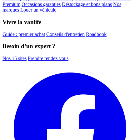
Premium
Occasions garanties
Déstockage et bons plans
Nos
marques
Louer un véhicule
Vivre la vanlife
Guide : premier achat
Conseils d'entretien
Roadbook
Besoin d’un expert ?
Nos 15 sites
Prendre rendez-vous