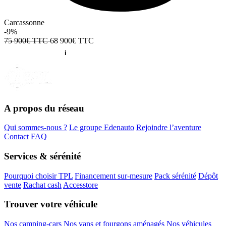
Carcassonne
-9%
75 900€ TTC
68 900€
TTC
A propos du réseau
Qui sommes-nous ?
Le groupe Edenauto
Rejoindre l’aventure
Contact
FAQ
Services & sérénité
Pourquoi choisir TPL
Financement sur-mesure
Pack sérénité
Dépôt
vente
Rachat cash
Accesstore
Trouver votre véhicule
Nos camping-cars
Nos vans et fourgons aménagés
Nos véhicules