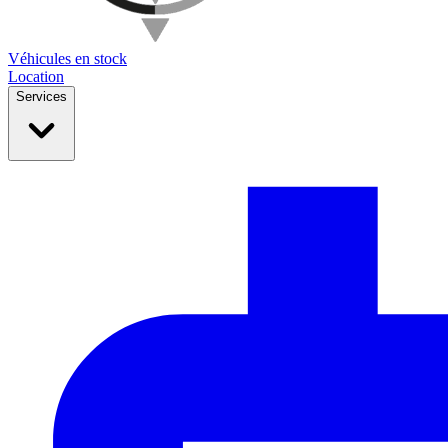
Véhicules en stock
Location
Services