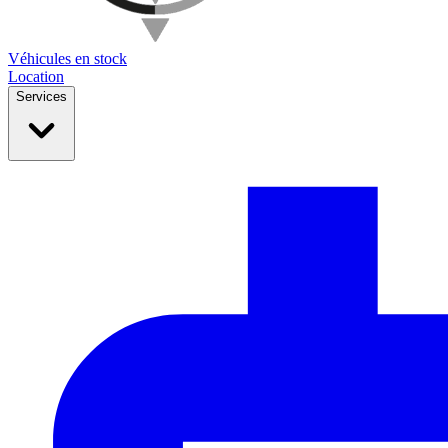
Véhicules en stock
Location
Services