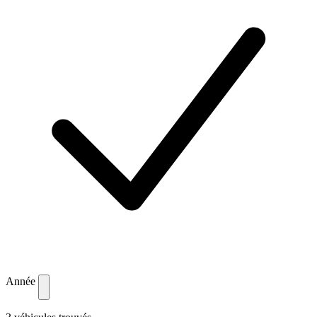
Année