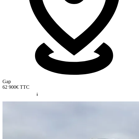
Gap
62 900€
TTC