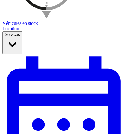
Véhicules en stock
Location
Services