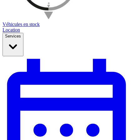
Véhicules en stock
Location
Services