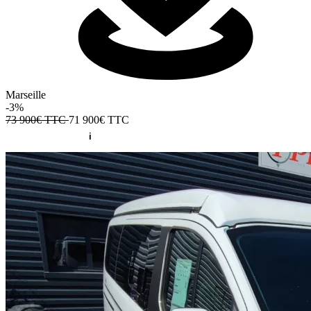
Marseille
-3%
73 900€ TTC
71 900€
TTC