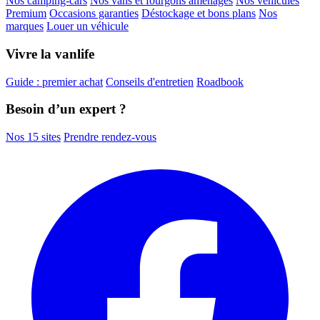
Nos camping-cars
Nos vans et fourgons aménagés
Nos véhicules
Premium
Occasions garanties
Déstockage et bons plans
Nos
marques
Louer un véhicule
Vivre la vanlife
Guide : premier achat
Conseils d'entretien
Roadbook
Besoin d’un expert ?
Nos 15 sites
Prendre rendez-vous