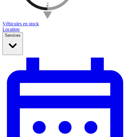
Véhicules en stock
Location
Services