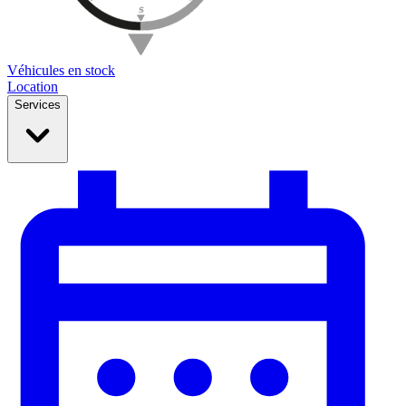
Véhicules en stock
Location
Services