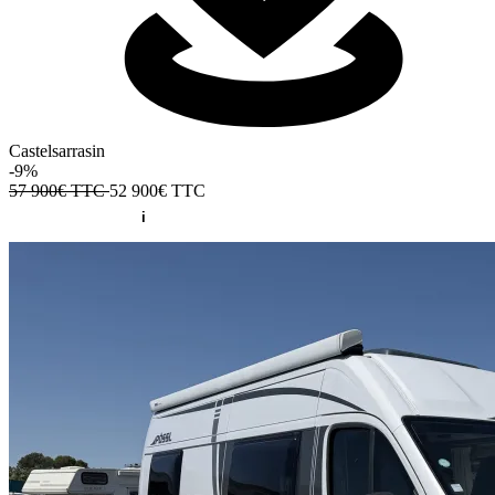
Castelsarrasin
-9%
57 900€ TTC
52 900€
TTC