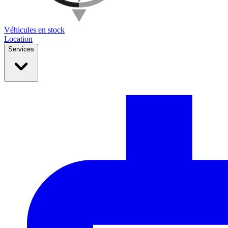
Véhicules en stock
Location
Services