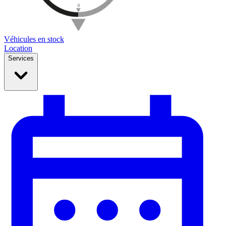
Véhicules en stock
Location
Services