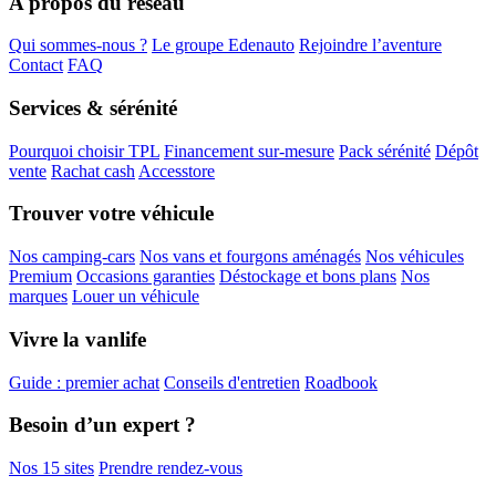
A propos du réseau
Qui sommes-nous ?
Le groupe Edenauto
Rejoindre l’aventure
Contact
FAQ
Services & sérénité
Pourquoi choisir TPL
Financement sur-mesure
Pack sérénité
Dépôt
vente
Rachat cash
Accesstore
Trouver votre véhicule
Nos camping-cars
Nos vans et fourgons aménagés
Nos véhicules
Premium
Occasions garanties
Déstockage et bons plans
Nos
marques
Louer un véhicule
Vivre la vanlife
Guide : premier achat
Conseils d'entretien
Roadbook
Besoin d’un expert ?
Nos 15 sites
Prendre rendez-vous