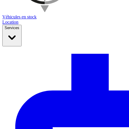
Véhicules en stock
Location
Services