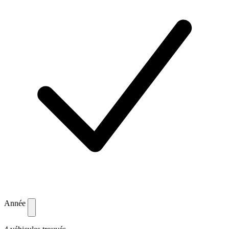
Année