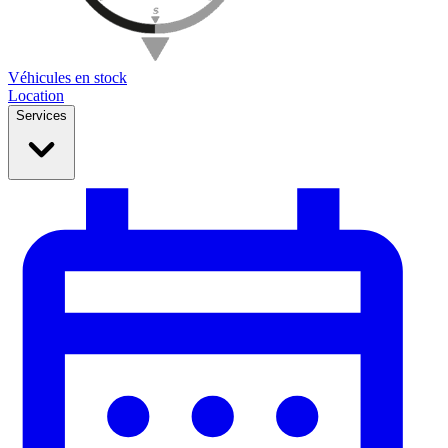
Véhicules en stock
Location
Services