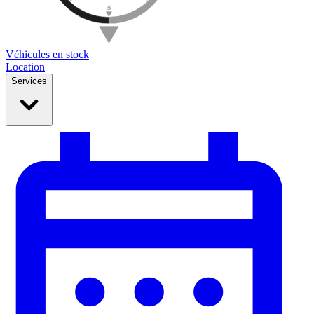
Véhicules en stock
Location
Services