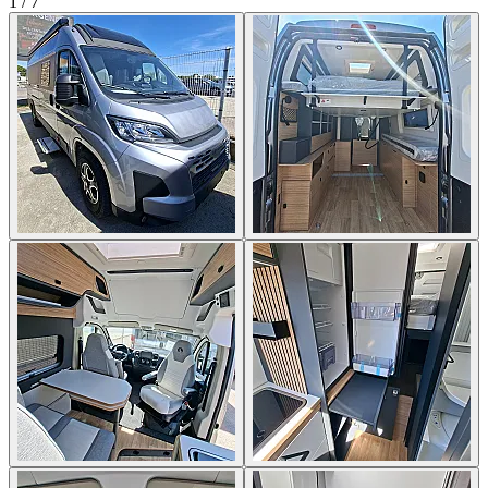
1
/
7