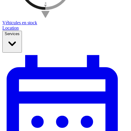
Véhicules en stock
Location
Services