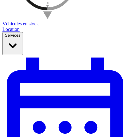
Véhicules en stock
Location
Services