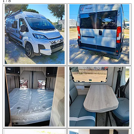
1
/
8