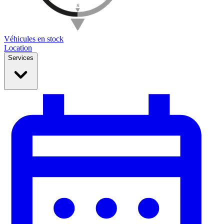
Véhicules en stock
Location
Services