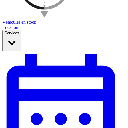
Véhicules en stock
Location
Services