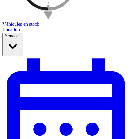
Véhicules en stock
Location
Services